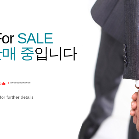
For
SALE
매 중
입니다
ale !
*************
or further details