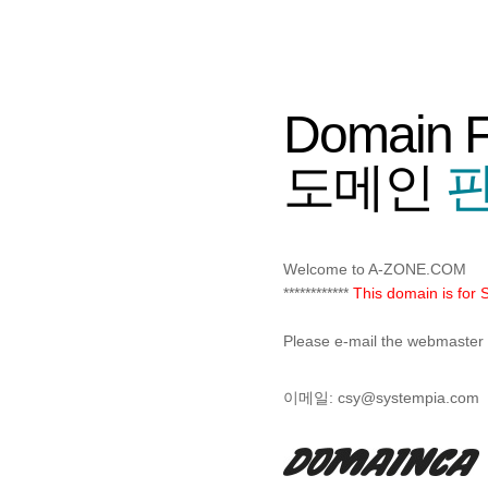
Domain 
도메인
판
Welcome to A-ZONE.COM
************
This domain is for S
Please e-mail the webmaster f
이메일:
csy@systempia.com